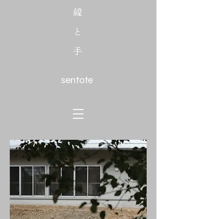
線
と
手
sentote