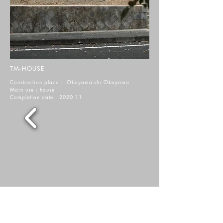
TM-HOUSE
Construction place : Okayama-shi Okayama
Main use : house
Completion date : 2020.11