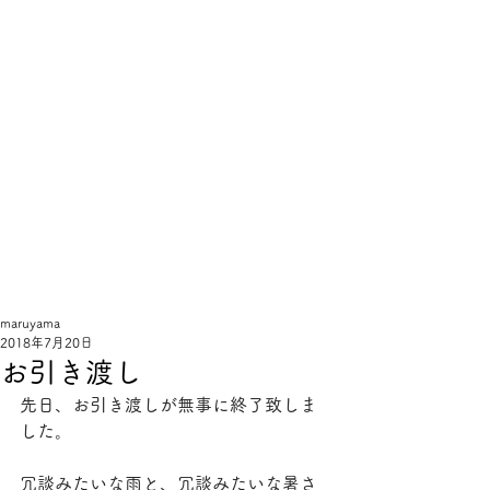
線
と
手
sentote
maruyama
2018年7月20日
お引き渡し
先日、お引き渡しが無事に終了致しま
した。
冗談みたいな雨と、冗談みたいな暑さ