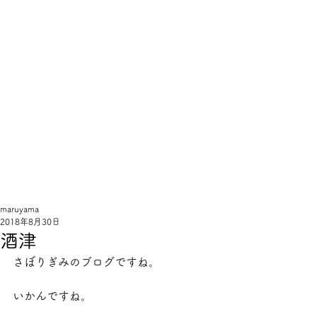
線
と
手
sentote
maruyama
2018年8月30日
酒津
さぼりぎみのブログですね。
いかんですね。