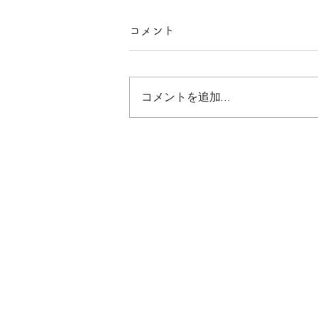
コメント
コメントを追加…
素
朴
・
原