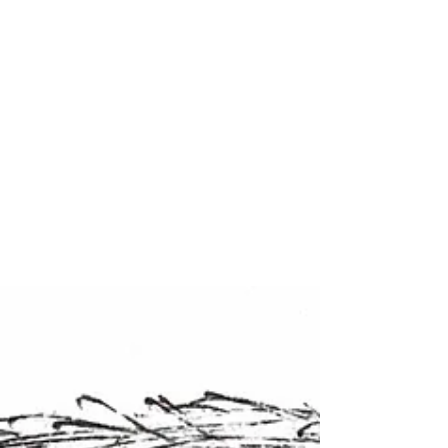
線
と
手
sentote